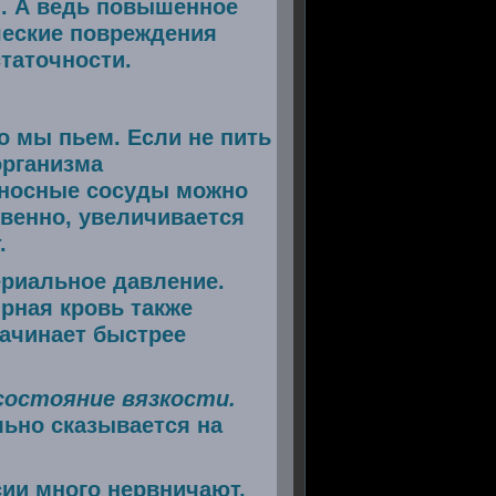
и. А ведь повышенное
ческие повреждения
таточности.
о мы пьем. Если не пить
организма
веносные сосуды можно
твенно, увеличивается
.
ериальное давление.
ирная кровь также
начинает быстрее
состояние вязкости.
льно сказывается на
сии много нервничают,