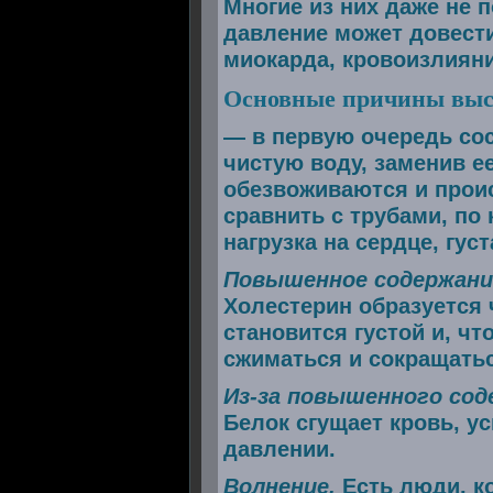
Многие из них даже не 
давление может довести
миокарда, кровоизлияни
Основные причины выс
— в первую очередь сос
чистую воду, заменив е
обезвоживаются и прои
сравнить с трубами, по
нагрузка на сердце, гус
Повышенное содержание
Холестерин образуется 
становится густой и, ч
сжиматься и сокращатьс
Из-за повышенного сод
Белок сгущает кровь, у
давлении.
Волнение.
Есть люди, ко