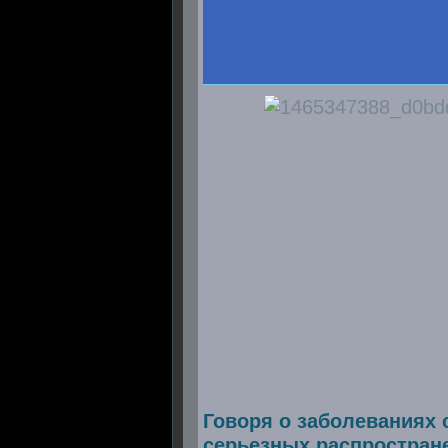
Говоря о заболеваниях 
серьезных распростран