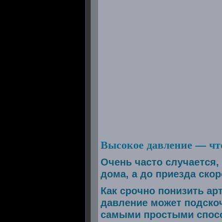
Высокое давление — чт
Очень часто случается,
дома, а до приезда ско
Как срочно понизить ар
давление может подскоч
самыми простыми спосо