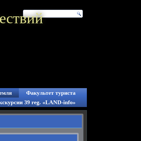
ествий
емля
Факультет туриста
кскурсии 39 reg. «LAND-info»