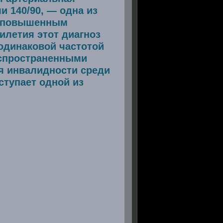
 140/90, — одна из
ю повышенным
илетия этот диагноз
 одинаковой частотой
распространенными
я инвалидности среди
ступает одной из