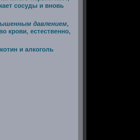
жает сосуды и вновь
овышенным давлением
,
о крови, естественно,
котин и алкоголь