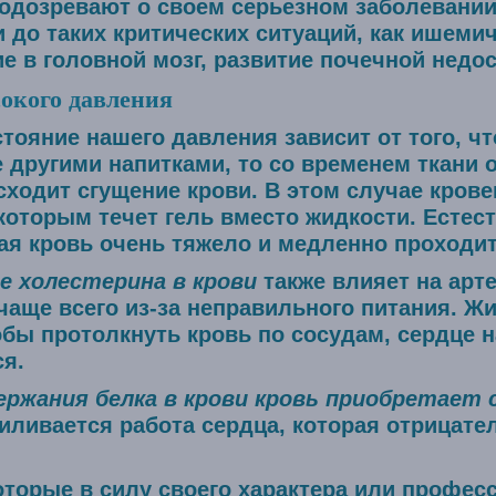
подозревают о своем серьезном заболевани
 до таких критических ситуаций, как ишеми
е в головной мозг, развитие почечной недос
окого давления
тояние нашего давления зависит от того, чт
е другими напитками, то со временем ткани 
сходит сгущение крови. В этом случае кро
 которым течет гель вместо жидкости. Естес
тая кровь очень тяжело и медленно проходит
 холестерина в крови
также влияет на арт
чаще всего из-за неправильного питания. Ж
тобы протолкнуть кровь по сосудам, сердце 
я.
ержания белка в крови кровь приобретает 
силивается работа сердца, которая отрицате
торые в силу своего характера или профес