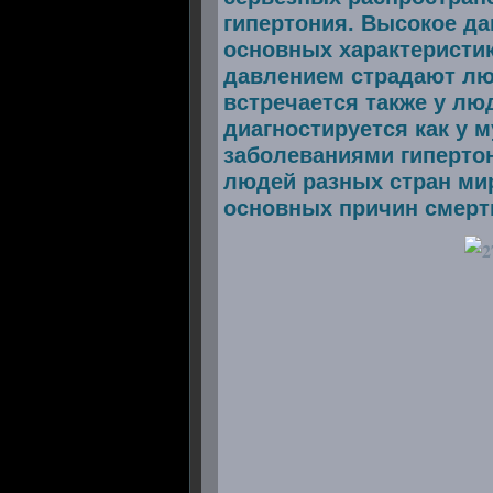
гипертония. Высокое да
основных характеристи
давлением страдают люд
встречается также у лю
диагностируется как у 
заболеваниями гиперто
людей разных стран мир
основных причин смерт