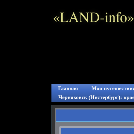
«LAND-info»
Главная
Мои путешествия
Черняховск (Инстербург): крае