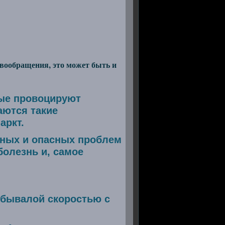
вообращения, это может быть и
рые провоцируют
аются такие
аркт.
зных и опасных проблем
болезнь и, самое
ебывалой скоростью с