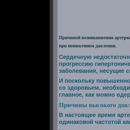
Причиной возникновения артериа
при пониженном давлении.
Сердечную недостаточн
прогрессию гипертониче
заболевания, несущие с
И поскольку повышенно
со здоровьем, необходи
главное, как можно одер
Причины высокого дав
В настоящее время арте
одинаковой частотой ка