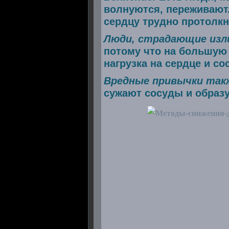
волнуются, переживают.
сердцу трудно протолкн
Люди, страдающие изл
потому что на большую 
нагрузка на сердце и с
Вредные привычки так
сужают сосуды и образу