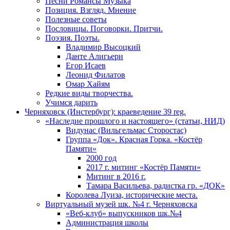
Песни Романсы Музыка
Позиция. Взгляд. Мнение
Полезные советы
Пословицы. Поговорки. Притчи.
Поэзия. Поэты.
Владимир Высоцкий
Данте Алигьери
Егор Исаев
Леонид Филатов
Омар Хайям
Редкие виды творчества.
Учимся дарить
Черняховск (Инстербург): краеведение 39 reg.
«Наследие прошлого и настоящего» (статьи, НИД)
Видунас (Вильгельмас Сторостас)
Группа «Док». Красная Горка. «Костёр
Памяти»
2000 год
2017 г. митинг «Костёр Памяти»
Митинг в 2016 г.
Тамара Васильева, радистка гр. «ДОК»
Королева Луиза, исторические места.
Виртуальный музей шк. №4 г. Черняховска
«Веб-клуб» выпускников шк.№4
Администрация школы