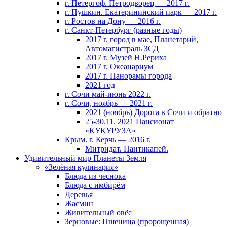
г. Петергоф. Петродворец — 2017 г.
г. Пушкин. Екатерининский парк — 2017 г.
г. Ростов на Дону — 2016 г.
г. Санкт-Петербург (разные годы)
2017 г. город в мае, Планетарий,
Автомагистраль ЗСД
2017 г. Музей Н.Рериха
2017 г. Океанариум
2017 г. Панорамы города
2021 год
г. Сочи май-июнь 2022 г.
г. Сочи, ноябрь — 2021 г.
2021 (ноябрь) Дорога в Сочи и обратно
25-30.11. 2021 Пансионат
«КУКУРУЗА»
Крым. г. Керчь — 2016 г.
Митридат. Пантикапей.
Удивительный мир Планеты Земля
«Зелёная кулинария»
Блюда из чеснока
Блюда с имбирём
Деревья
Жасмин
Живительный овёс
Зерновые: Пшеница (пророщенная)