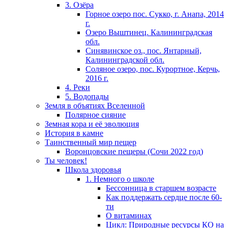
3. Озёра
Горное озеро пос. Сукко, г. Анапа, 2014
г.
Озеро Выштинец. Калининградская
обл.
Синявинское оз., пос. Янтарный,
Калининградской обл.
Соляное озеро, пос. Курортное, Керчь,
2016 г.
4. Реки
5. Водопады
Земля в объятиях Вселенной
Полярное сияние
Земная кора и её эволюция
История в камне
Таинственный мир пещер
Воронцовские пещеры (Сочи 2022 год)
Ты человек!
Школа здоровья
1. Немного о школе
Бессонница в старшем возрасте
Как поддержать сердце после 60-
ти
О витаминах
Цикл: Природные ресурсы КО на