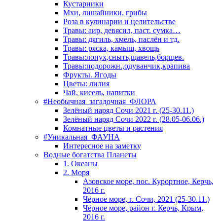
Кустарники
Мхи, лишайники, грибы
Роза в кулинарии и целительстве
Травы: аир, девясил, паст. сумка…
Травы: дягиль, хмель, паслён и тд.
Травы: ряска, камыш, хвощь
Травы:лопух,сныть,щавель,борщев.
Травы:подорожн.,одуванчик,крапива
Фрукты. Ягоды
Цветы: лилия
Чай, кисель, напитки
#Необычная_загадочная_ФЛОРА
Зелёный наряд Сочи 2021 г. (25-30.11.)
Зелёный наряд Сочи 2022 г. (28.05-06.06.)
Комнатные цветы и растения
#Уникальная_ФАУНА
Интересное на заметку
Водные богатства Планеты
1. Океаны
2. Моря
Азовское море, пос. Курортное, Керчь,
2016 г.
Чёрное море, г. Сочи, 2021 (25-30.11.)
Чёрное море, район г. Керчь, Крым,
2016 г.