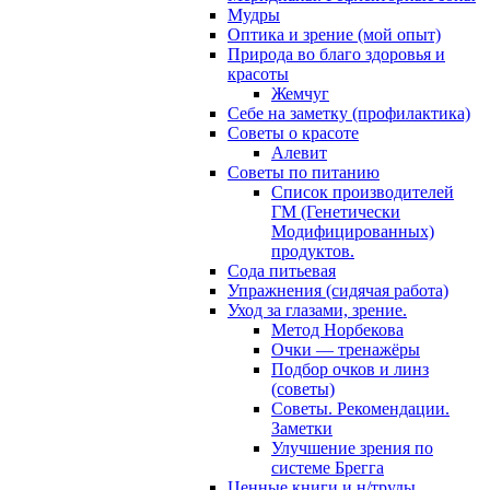
Мудры
Оптика и зрение (мой опыт)
Природа во благо здоровья и
красоты
Жемчуг
Себе на заметку (профилактика)
Советы о красоте
Алевит
Советы по питанию
Cписок производителей
ГМ (Генетически
Модифицированных)
продуктов.
Сода питьевая
Упражнения (сидячая работа)
Уход за глазами, зрение.
Метод Норбекова
Очки — тренажёры
Подбор очков и линз
(советы)
Советы. Рекомендации.
Заметки
Улучшение зрения по
системе Брегга
Ценные книги и н/труды