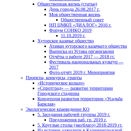
Общественная жизнь (статьи)
День города 26.08.2017 г.
Моя общественная жизнь
Общественный cовет
НП ЦМКП «ДИАЛОГ» 2016 г.
Форум СОНКО 2019
11.10.2019 г.
Хуторское казачье общество
Атаман хуторского казачьего общества
Выписка из Устава организации
Отчёты о работе 2017 — 2018 гг.
Фестиваль национальных культур —
2017
Фото-отчёт 2019 г. Мероприятия
Проекты, конкурсы, гранты
«Историческое кольцо»
«Спротград» — развитие территории
Городского стадиона
Концепция развития территории «Усадьба
Барклая»
Экологическое краеведение КО
5. Заседания рабочей группы 2019 г.
Предложения раб. гр. 2019 г.
5. Круглые столы (эко/благо) 2018-2019 гг.
Из истории аджилити в Калининградской