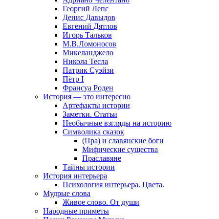
Георгий Лепс
Денис Давыдов
Евгений Дятлов
Игорь Тальков
М.В.Ломоносов
Микеланджело
Никола Тесла
Патрик Суэйзи
Пётр I
Франсуа Роден
История — это интересно
Артефакты истории
Заметки. Статьи
Необычные взгляды на историю
Символика сказок
(Пра) и славянские боги
Мифические существа
Праславяне
Тайны истории
История интерьера
Психология интерьера. Цвета.
Мудрые слова
Живое слово. От души
Народные приметы