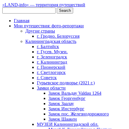
«LAND-info» — территория путешествий
Главная
Мои путешествия: фото-репортажи
Другие страны
г. Гродно. Белоруссия
Калининградская область
г. Балтийск
г. Гусев. Музеи.
г. Зеленоградск
г. Калининград
г. Пионерский
г. Светлогорск
г. Советск
Гурьевское подворье (2021 г.)
Замки области
Замок Вальдау Valdau 1264
Замок Георгенбург
Замок Заалау
Замок Инстербург
Замок пос. Железнодорожного
Замок Шаакен
МУЗЕИ Калининградской обл.