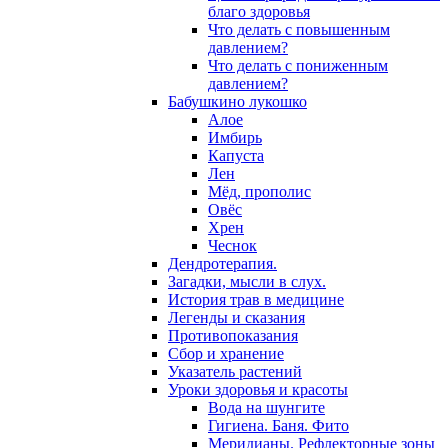
благо здоровья
Что делать с повышенным
давлением?
Что делать с пониженным
давлением?
Бабушкино лукошко
Алое
Имбирь
Капуста
Лен
Мёд, прополис
Овёс
Хрен
Чеснок
Дендротерапия.
Загадки, мысли в слух.
История трав в медицине
Легенды и сказания
Противопоказания
Сбор и хранение
Указатель растений
Уроки здоровья и красоты
Вода на шунгите
Гигиена. Баня. Фито
Меридианы. Рефлекторные зоны