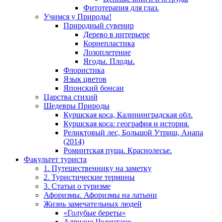
Фитотерапия для глаз.
Учимся у Природы!
Природный сувенир
Дерево в интерьере
Корнепластика
Лозоплетение
Ягоды. Плоды.
Флористика
Язык цветов
Японский бонсаи
Царства стихий
Шедевры Природы
Куршская коса, Калининградская обл.
Куршская коса: география и история.
Реликтовый лес, Большой Утриш, Анапа
(2014)
Роминтская пуща. Краснолесье.
Факультет туриста
1. Путешественнику на заметку
2. Туристические термины
3. Статьи о туризме
Афоризмы. Афоризмы на латыни
Жизнь замечательных людей
«Голубые береты»
Адриано Челентано