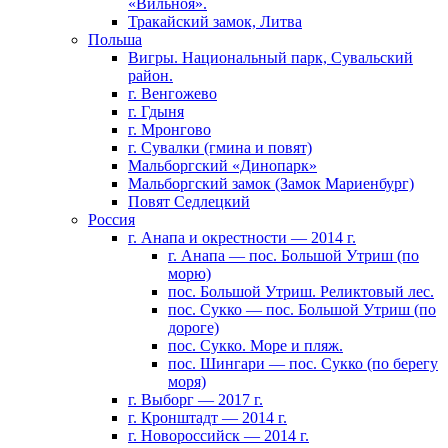
«Вильноя».
Тракайский замок, Литва
Польша
Вигры. Национальный парк, Сувальский
район.
г. Венгожево
г. Гдыня
г. Мронгово
г. Сувалки (гмина и повят)
Мальборгский «Динопарк»
Мальборгский замок (Замок Мариенбург)
Повят Седлецкий
Россия
г. Анапа и окрестности — 2014 г.
г. Анапа — пос. Большой Утриш (по
морю)
пос. Большой Утриш. Реликтовый лес.
пос. Сукко — пос. Большой Утриш (по
дороге)
пос. Сукко. Море и пляж.
пос. Шингари — пос. Сукко (по берегу
моря)
г. Выборг — 2017 г.
г. Кронштадт — 2014 г.
г. Новороссийск — 2014 г.