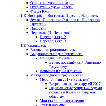
Открытые уроки и лекции
Открытый клуб «Диалог»
Фрида Юнг
ИК Инстербург. Восточная Пруссия. Надровия.
Земли «Восточной Страны» и «Восточной
Пруссии»
Надровия
Переводы (Э.Шеленков)
Переводы стр. 2
Переводы стр. 3
ИК Черняховск
Воины интернационалисты
Выдающиеся люди Черняховска
Геннадий Разумный
Вечер, посвящённый Геннадию
Разумному
Леньшин Юрий Юрьевич
Международное сотрудничество
Мероприятия 2017 г. (участие)
Встреча литовских друзей 2017 г.
Научная конференция «Следами
поляков в Калининградской
области»
Мои статьи и выступления
Статьи обо мне