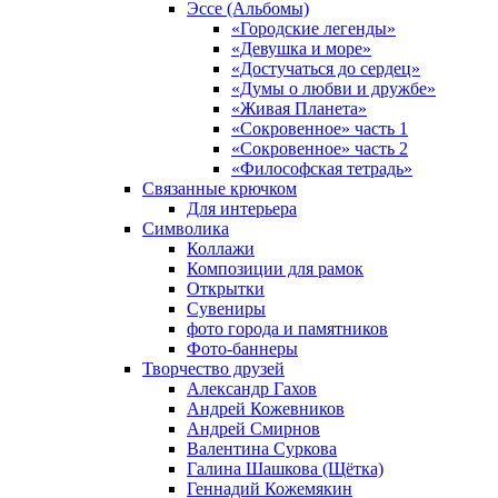
Эссе (Альбомы)
«Городские легенды»
«Девушка и море»
«Достучаться до сердец»
«Думы о любви и дружбе»
«Живая Планета»
«Сокровенное» часть 1
«Сокровенное» часть 2
«Философская тетрадь»
Связанные крючком
Для интерьера
Символика
Коллажи
Композиции для рамок
Открытки
Сувениры
фото города и памятников
Фото-баннеры
Творчество друзей
Александр Гахов
Андрей Кожевников
Андрей Смирнов
Валентина Суркова
Галина Шашкова (Щётка)
Геннадий Кожемякин