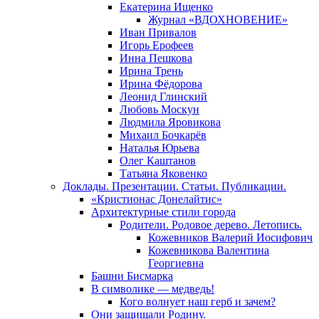
Екатерина Ищенко
Журнал «ВДОХНОВЕНИЕ»
Иван Привалов
Игорь Ерофеев
Инна Пешкова
Ирина Трень
Ирина Фёдорова
Леонид Глинский
Любовь Москун
Людмила Яровикова
Михаил Бочкарёв
Наталья Юрьева
Олег Каштанов
Татьяна Яковенко
Доклады. Презентации. Статьи. Публикации.
«Кристионас Донелайтис»
Архитектурные стили города
Родители. Родовое дерево. Летопись.
Кожевников Валерий Иосифович
Кожевникова Валентина
Георгиевна
Башни Бисмарка
В символике — медведь!
Кого волнует наш герб и зачем?
Они защищали Родину.