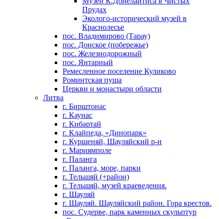
Музей К.Донелайтиса в Чистых
Прудах
Эколого-исторический музей в
Краснолесье
пос. Владимирово (Тарау)
пос. Донское (побережье)
пос. Железнодорожный
пос. Янтарный
Ремесленное поселение Куликово
Роминтская пуща
Церкви и монастыри области
Литва
г. Бирштонас
г. Каунас
г. Кибартай
г. Клайпеда, «Динопарк»
г. Куршеняй, Шауляйский р-н
г. Мариямполе
г. Паланга
г. Паланга, море, парки
г. Тельшяй (+район)
г. Тельшяй, музей краеведения.
г. Шауляй
г. Шауляй. Шауляйский район. Гора крестов.
пос. Судерве, парк каменных скульптур