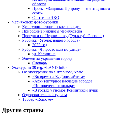
области
Проект «Защищая Природу — мы защищаем
себя!»
Статьи по ЭКО
Черняховск: фото-рубрики
Культурно-историческое наследие
Природные инклюзы Черняховска
Прогулки по Черняховску (Тур-клуб «Регион»)
Рубрика «Уголок нашего города»
2022 год
Рубрика «Я просто шла по улице»
ул. Калинина
Элементы украшения города
Словарь
Экскурсии 39 reg. «LAND-info»
Об экскурсиях по Янтарному краю
«Во времена К. Донилайтиса»
«Архитектурное наследие городов
«Исторического кольца»
«В гостях у гномов Роминтской пущи»
Оздоровительный туризм
Турбар «Romove»
Другие страны