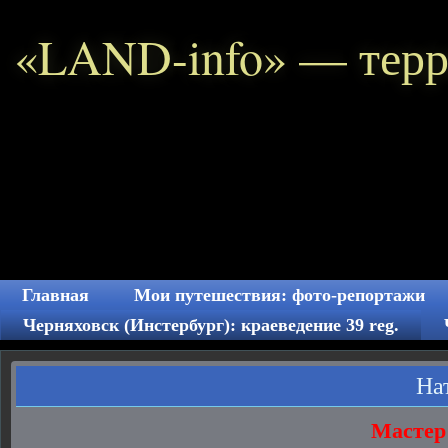
«LAND-info» — терр
Главная
Мои путешествия: фото-репортажи
Черняховск (Инстербург): краеведение 39 reg.
На
Мастер