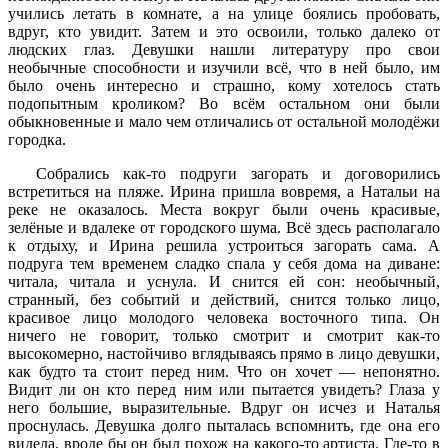
учились летать в комнате, а на улице боялись пробовать,
вдруг, кто увидит. Затем и это освоили, только далеко от
людских глаз. Девушки нашли литературу про свои
необычные способности и изучили всё, что в ней было, им
было очень интересно и страшно, кому хотелось стать
подопытным кроликом? Во всём остальном они были
обыкновенные и мало чем отличались от остальной молодёжи
городка.
Собрались как-то подруги загорать и договорились
встретиться на пляже. Ирина пришла вовремя, а Натальи на
реке не оказалось. Места вокруг были очень красивые,
зелёные и вдалеке от городского шума. Всё здесь располагало
к отдыху, и Ирина решила устроиться загорать сама. А
подруга тем временем сладко спала у себя дома на диване:
читала, читала и уснула. И снится ей сон: необычный,
странный, без событий и действий, снится только лицо,
красивое лицо молодого человека восточного типа. Он
ничего не говорит, только смотрит и смотрит как-то
высокомерно, настойчиво вглядываясь прямо в лицо девушки,
как будто та стоит перед ним. Что он хочет — непонятно.
Видит ли он кто перед ним или пытается увидеть? Глаза у
него большие, выразительные. Вдруг он исчез и Наталья
проснулась. Девушка долго пыталась вспомнить, где она его
видела, вроде бы он был похож на какого-то артиста. Где-то в