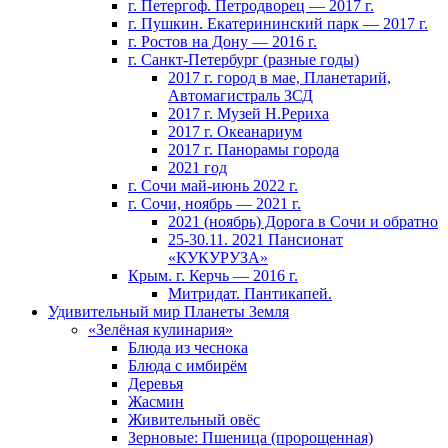
г. Петергоф. Петродворец — 2017 г.
г. Пушкин. Екатерининский парк — 2017 г.
г. Ростов на Дону — 2016 г.
г. Санкт-Петербург (разные годы)
2017 г. город в мае, Планетарий,
Автомагистраль ЗСД
2017 г. Музей Н.Рериха
2017 г. Океанариум
2017 г. Панорамы города
2021 год
г. Сочи май-июнь 2022 г.
г. Сочи, ноябрь — 2021 г.
2021 (ноябрь) Дорога в Сочи и обратно
25-30.11. 2021 Пансионат
«КУКУРУЗА»
Крым. г. Керчь — 2016 г.
Митридат. Пантикапей.
Удивительный мир Планеты Земля
«Зелёная кулинария»
Блюда из чеснока
Блюда с имбирём
Деревья
Жасмин
Живительный овёс
Зерновые: Пшеница (пророщенная)