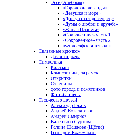
Эссе (Альбомы)
«Городские легенды»
«Девушка и море»
«Достучаться до сердец»
«Думы о любви и дружбе»
«Живая Планета»
«Сокровенное» часть 1
«Сокровенное» часть 2
«Философская тетрадь»
Связанные крючком
Для интерьера
Символика
Коллажи
Композиции для рамок
Открытки
Сувениры
фото города и памятников
Фото-баннеры
Творчество друзей
Александр Гахов
Андрей Кожевников
Андрей Смирнов
Валентина Суркова
Галина Шашкова (Щётка)
Геннадий Кожемякин