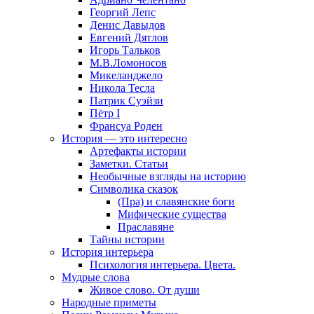
Георгий Лепс
Денис Давыдов
Евгений Дятлов
Игорь Тальков
М.В.Ломоносов
Микеланджело
Никола Тесла
Патрик Суэйзи
Пётр I
Франсуа Роден
История — это интересно
Артефакты истории
Заметки. Статьи
Необычные взгляды на историю
Символика сказок
(Пра) и славянские боги
Мифические существа
Праславяне
Тайны истории
История интерьера
Психология интерьера. Цвета.
Мудрые слова
Живое слово. От души
Народные приметы