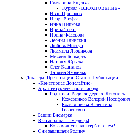
Екатерина Ищенко
Журнал «ВДОХНОВЕНИЕ»
Иван Привалов
Игорь Ерофеев
Инна Пешкова
Ирина Трень
Ирина Фёдорова
Леонид Глинский
Любовь Москун
Людмила Яровикова
Михаил Бочкарёв
Наталья Юрьева
Олег Каштанов
Татьяна Яковенко
Доклады. Презентации. Статьи. Публикации.
«Кристионас Донелайтис»
Архитектурные стили города
Родители. Родовое дерево. Летопись.
Кожевников Валерий Иосифович
Кожевникова Валентина
Георгиевна
Башни Бисмарка
В символике — медведь!
Кого волнует наш герб и зачем?
Они защищали Родину.