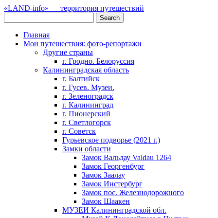
«LAND-info» — территория путешествий
Главная
Мои путешествия: фото-репортажи
Другие страны
г. Гродно. Белоруссия
Калининградская область
г. Балтийск
г. Гусев. Музеи.
г. Зеленоградск
г. Калининград
г. Пионерский
г. Светлогорск
г. Советск
Гурьевское подворье (2021 г.)
Замки области
Замок Вальдау Valdau 1264
Замок Георгенбург
Замок Заалау
Замок Инстербург
Замок пос. Железнодорожного
Замок Шаакен
МУЗЕИ Калининградской обл.