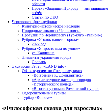
области
Проект «Защищая Природу — мы защищаем
себя!»
Статьи по ЭКО
Черняховск: фото-рубрики
Культурно-историческое наследие
Природные инклюзы Черняховска
Прогулки по Черняховску (Тур-клуб «Регион»)
Рубрика «Уголок нашего города»
2022 год
Рубрика «Я просто шла по улице»
ул. Калинина
Элементы украшения города
Словарь
Экскурсии 39 reg. «LAND-info»
Об экскурсиях по Янтарному краю
«Во времена К. Донилайтиса»
«Архитектурное наследие городов
«Исторического кольца»
«В гостях у гномов Роминтской пущи»
Оздоровительный туризм
Турбар «Romove»
«Философская сказка для взрослых»