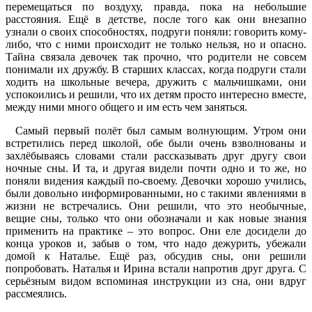
перемещаться по воздуху, правда, пока на небольшие
расстояния. Ещё в детстве, после того как они внезапно
узнали о своих способностях, подруги поняли: говорить кому-
либо, что с ними происходит не только нельзя, но и опасно.
Тайна связала девочек так прочно, что родители не совсем
понимали их дружбу. В старших классах, когда подруги стали
ходить на школьные вечера, дружить с мальчишками, они
успокоились и решили, что их детям просто интересно вместе,
между ними много общего и им есть чем заняться.
Самый первый полёт был самым волнующим. Утром они
встретились перед школой, обе были очень взволнованы и
захлёбываясь словами стали рассказывать друг другу свои
ночные сны. И та, и другая видели почти одно и то же, но
поняли видения каждый по-своему. Девочки хорошо учились,
были довольно информированными, но с такими явлениями в
жизни не встречались. Они решили, что это необычные,
вещие сны, только что они обозначали и как новые знания
применить на практике – это вопрос. Они еле досидели до
конца уроков и, забыв о том, что надо дежурить, убежали
домой к Наталье. Ещё раз, обсудив сны, они решили
попробовать. Наталья и Ирина встали напротив друг друга. С
серьёзным видом вспоминая инструкции из сна, они вдруг
рассмеялись.