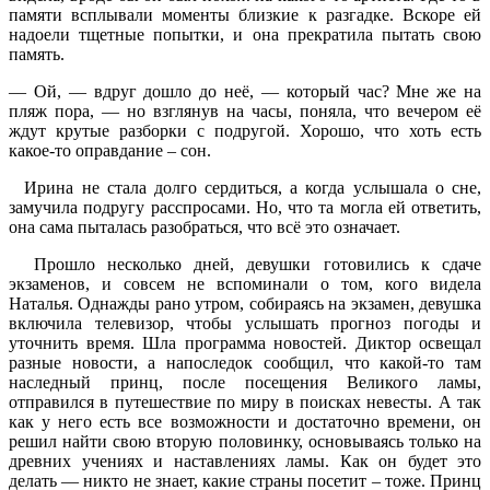
памяти всплывали моменты близкие к разгадке. Вскоре ей
надоели тщетные попытки, и она прекратила пытать свою
память.
— Ой, — вдруг дошло до неё, — который час? Мне же на
пляж пора, — но взглянув на часы, поняла, что вечером её
ждут крутые разборки с подругой. Хорошо, что хоть есть
какое-то оправдание – сон.
Ирина не стала долго сердиться, а когда услышала о сне,
замучила подругу расспросами. Но, что та могла ей ответить,
она сама пыталась разобраться, что всё это означает.
Прошло несколько дней, девушки готовились к сдаче
экзаменов, и совсем не вспоминали о том, кого видела
Наталья. Однажды рано утром, собираясь на экзамен, девушка
включила телевизор, чтобы услышать прогноз погоды и
уточнить время. Шла программа новостей. Диктор освещал
разные новости, а напоследок сообщил, что какой-то там
наследный принц, после посещения Великого ламы,
отправился в путешествие по миру в поисках невесты. А так
как у него есть все возможности и достаточно времени, он
решил найти свою вторую половинку, основываясь только на
древних учениях и наставлениях ламы. Как он будет это
делать — никто не знает, какие страны посетит – тоже. Принц