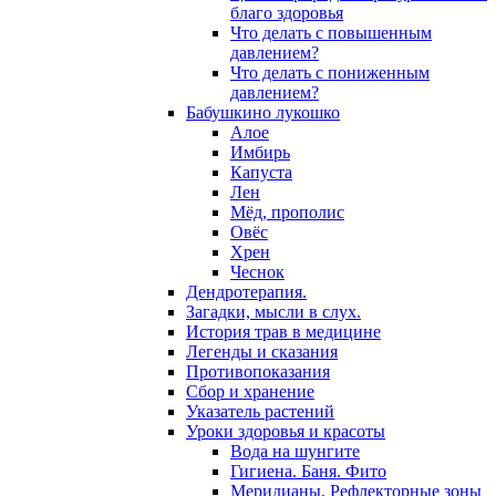
благо здоровья
Что делать с повышенным
давлением?
Что делать с пониженным
давлением?
Бабушкино лукошко
Алое
Имбирь
Капуста
Лен
Мёд, прополис
Овёс
Хрен
Чеснок
Дендротерапия.
Загадки, мысли в слух.
История трав в медицине
Легенды и сказания
Противопоказания
Сбор и хранение
Указатель растений
Уроки здоровья и красоты
Вода на шунгите
Гигиена. Баня. Фито
Меридианы. Рефлекторные зоны