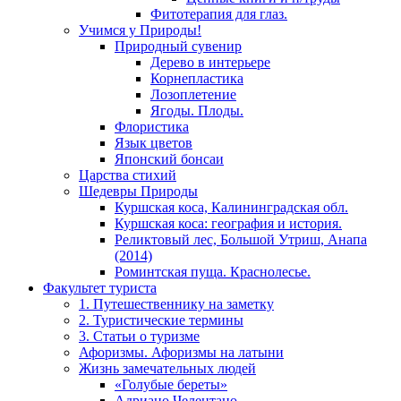
Фитотерапия для глаз.
Учимся у Природы!
Природный сувенир
Дерево в интерьере
Корнепластика
Лозоплетение
Ягоды. Плоды.
Флористика
Язык цветов
Японский бонсаи
Царства стихий
Шедевры Природы
Куршская коса, Калининградская обл.
Куршская коса: география и история.
Реликтовый лес, Большой Утриш, Анапа
(2014)
Роминтская пуща. Краснолесье.
Факультет туриста
1. Путешественнику на заметку
2. Туристические термины
3. Статьи о туризме
Афоризмы. Афоризмы на латыни
Жизнь замечательных людей
«Голубые береты»
Адриано Челентано