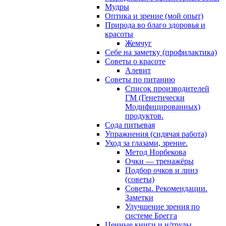
Мудры
Оптика и зрение (мой опыт)
Природа во благо здоровья и
красоты
Жемчуг
Себе на заметку (профилактика)
Советы о красоте
Алевит
Советы по питанию
Cписок производителей
ГМ (Генетически
Модифицированных)
продуктов.
Сода питьевая
Упражнения (сидячая работа)
Уход за глазами, зрение.
Метод Норбекова
Очки — тренажёры
Подбор очков и линз
(советы)
Советы. Рекомендации.
Заметки
Улучшение зрения по
системе Брегга
Ценные книги и н/труды