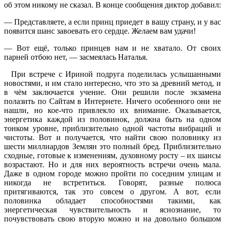
об этом никому не сказал. В конце сообщения диктор добавил:
— Представляете, а если принц приедет в вашу страну, и у вас
появится шанс завоевать его сердце. Желаем вам удачи!
— Вот ещё, только принцев нам и не хватало. От своих
парней отбою нет, — засмеялась Наталья.
При встрече с Ириной подруга поделилась услышанными
новостями, и им стало интересно, что это за древний метод, и
в чём заключается учение. Они решили после экзамена
полазить по Сайтам в Интернете. Ничего особенного они не
нашли, но кое-что привлекло их внимание. Оказывается,
энергетика каждой из половинок, должна быть на одном
тонком уровне, приблизительно одной частоты вибраций и
чистоты. Вот и получается, что найти свою половинку из
шести миллиардов Землян это полный бред. Приблизительно
сходные, готовые к изменениям, духовному росту – их шансы
возрастают. Но и для них вероятность встречи очень мала.
Даже в одном городе можно пройти по соседним улицам и
никогда не встретиться. Говорят, разные полюса
притягиваются, так это совсем о другом. А вот, если
половинка обладает способностями такими, как
энергетическая чувствительность и яснознание, то
почувствовать свою вторую можно и на довольно большом