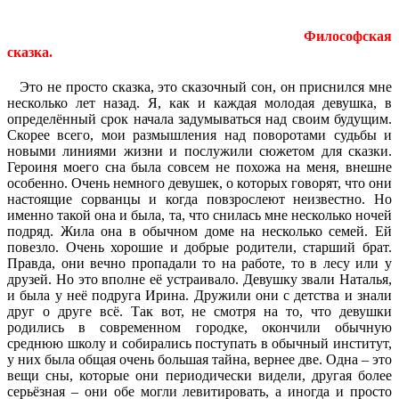
Философская
сказка.
Это не просто сказка, это сказочный сон, он приснился мне
несколько лет назад. Я, как и каждая молодая девушка, в
определённый срок начала задумываться над своим будущим.
Скорее всего, мои размышления над поворотами судьбы и
новыми линиями жизни и послужили сюжетом для сказки.
Героиня моего сна была совсем не похожа на меня, внешне
особенно. Очень немного девушек, о которых говорят, что они
настоящие сорванцы и когда повзрослеют неизвестно. Но
именно такой она и была, та, что снилась мне несколько ночей
подряд. Жила она в обычном доме на несколько семей. Ей
повезло. Очень хорошие и добрые родители, старший брат.
Правда, они вечно пропадали то на работе, то в лесу или у
друзей. Но это вполне её устраивало. Девушку звали Наталья,
и была у неё подруга Ирина. Дружили они с детства и знали
друг о друге всё. Так вот, не смотря на то, что девушки
родились в современном городке, окончили обычную
среднюю школу и собирались поступать в обычный институт,
у них была общая очень большая тайна, вернее две. Одна – это
вещи сны, которые они периодически видели, другая более
серьёзная – они обе могли левитировать, а иногда и просто