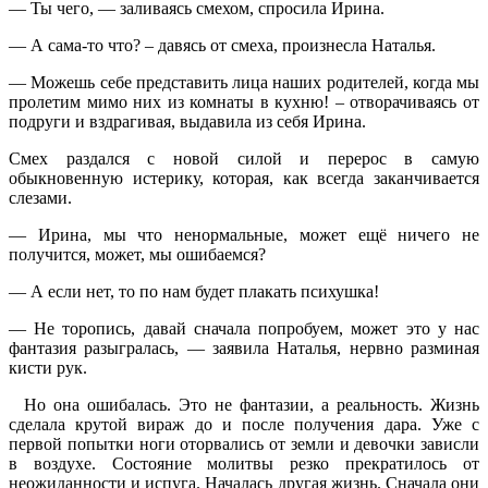
— Ты чего, — заливаясь смехом, спросила Ирина.
— А сама-то что? – давясь от смеха, произнесла Наталья.
— Можешь себе представить лица наших родителей, когда мы
пролетим мимо них из комнаты в кухню! – отворачиваясь от
подруги и вздрагивая, выдавила из себя Ирина.
Смех раздался с новой силой и перерос в самую
обыкновенную истерику, которая, как всегда заканчивается
слезами.
— Ирина, мы что ненормальные, может ещё ничего не
получится, может, мы ошибаемся?
— А если нет, то по нам будет плакать психушка!
— Не торопись, давай сначала попробуем, может это у нас
фантазия разыгралась, — заявила Наталья, нервно разминая
кисти рук.
Но она ошибалась. Это не фантазии, а реальность. Жизнь
сделала крутой вираж до и после получения дара. Уже с
первой попытки ноги оторвались от земли и девочки зависли
в воздухе. Состояние молитвы резко прекратилось от
неожиданности и испуга. Началась другая жизнь. Сначала они