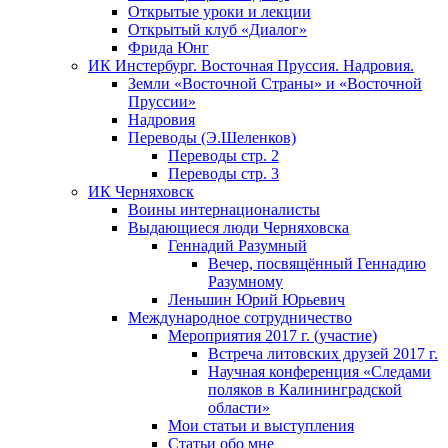
Открытые уроки и лекции
Открытый клуб «Диалог»
Фрида Юнг
ИК Инстербург. Восточная Пруссия. Надровия.
Земли «Восточной Страны» и «Восточной
Пруссии»
Надровия
Переводы (Э.Шеленков)
Переводы стр. 2
Переводы стр. 3
ИК Черняховск
Воины интернационалисты
Выдающиеся люди Черняховска
Геннадий Разумный
Вечер, посвящённый Геннадию
Разумному
Леньшин Юрий Юрьевич
Международное сотрудничество
Мероприятия 2017 г. (участие)
Встреча литовских друзей 2017 г.
Научная конференция «Следами
поляков в Калининградской
области»
Мои статьи и выступления
Статьи обо мне