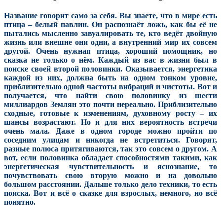
Название говорит само за себя. Вы знаете, что в мире есть
птица – белый павлин. Он распознаёт ложь, как бы её не
пытались мысленно завуалировать те, кто ведёт двойную
жизнь или внешне они одни, а внутренний мир их совсем
другой. Очень нужная птица, хороший помощник, но
сказка не только о нём. Каждый из вас в жизни был в
поиске своей второй половинки. Оказывается, энергетика
каждой из них, должна быть на одном тонком уровне,
приблизительно одной частоты вибраций и чистоты. Вот и
получается, что найти свою половинку из шести
миллиардов Землян это почти нереально. Приблизительно
сходные, готовые к изменениям, духовному росту – их
шансы возрастают. Но и для них вероятность встречи
очень мала. Даже в одном городе можно пройти по
соседним улицам и никогда не встретиться. Говорят,
разные полюса притягиваются, так это совсем о другом. А
вот, если половинка обладает способностями такими, как
энергетическая чувствительность и яснознание, то
почувствовать свою вторую можно и на довольно
большом расстоянии. Дальше только дело техники, то есть
поиска. Вот и всё о сказке для взрослых, немного, но всё
понятно.