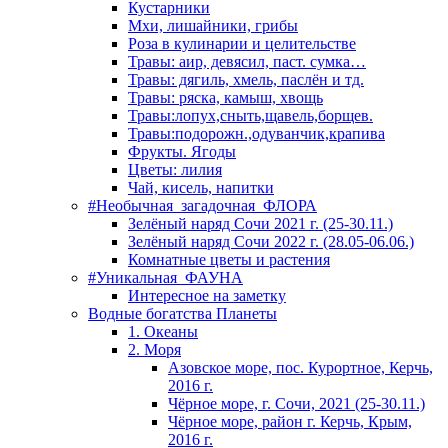
Кустарники
Мхи, лишайники, грибы
Роза в кулинарии и целительстве
Травы: аир, девясил, паст. сумка…
Травы: дягиль, хмель, паслён и тд.
Травы: ряска, камыш, хвощь
Травы:лопух,сныть,щавель,борщев.
Травы:подорожн.,одуванчик,крапива
Фрукты. Ягоды
Цветы: лилия
Чай, кисель, напитки
#Необычная_загадочная_ФЛОРА
Зелёный наряд Сочи 2021 г. (25-30.11.)
Зелёный наряд Сочи 2022 г. (28.05-06.06.)
Комнатные цветы и растения
#Уникальная_ФАУНА
Интересное на заметку
Водные богатства Планеты
1. Океаны
2. Моря
Азовское море, пос. Курортное, Керчь,
2016 г.
Чёрное море, г. Сочи, 2021 (25-30.11.)
Чёрное море, район г. Керчь, Крым,
2016 г.