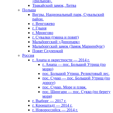
«Вильноя».
Тракайский замок, Литва
Польша
Вигры. Национальный парк, Сувальский
район.
г. Венгожево
г. Гдыня
г. Мронгово
г. Сувалки (гмина и повят)
Мальборгский «Динопарк»
Мальборгский замок (Замок Мариенбург)
Повят Седлецкий
Россия
г. Анапа и окрестности — 2014 г.
г. Анапа — пос. Большой Утриш (по
морю)
пос. Большой Утриш. Реликтовый лес.
пос. Сукко — пос. Большой Утриш (по
дороге)
пос. Сукко. Море и пляж.
пос. Шингари — пос. Сукко (по берегу
моря)
г. Выборг — 2017 г.
г. Кронштадт — 2014 г.
г. Новороссийск — 2014 г.