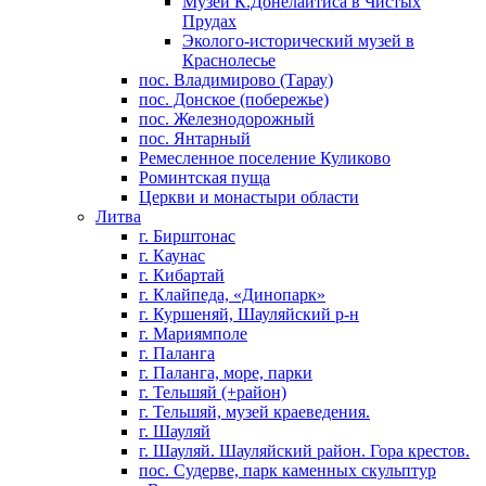
Музей К.Донелайтиса в Чистых
Прудах
Эколого-исторический музей в
Краснолесье
пос. Владимирово (Тарау)
пос. Донское (побережье)
пос. Железнодорожный
пос. Янтарный
Ремесленное поселение Куликово
Роминтская пуща
Церкви и монастыри области
Литва
г. Бирштонас
г. Каунас
г. Кибартай
г. Клайпеда, «Динопарк»
г. Куршеняй, Шауляйский р-н
г. Мариямполе
г. Паланга
г. Паланга, море, парки
г. Тельшяй (+район)
г. Тельшяй, музей краеведения.
г. Шауляй
г. Шауляй. Шауляйский район. Гора крестов.
пос. Судерве, парк каменных скульптур