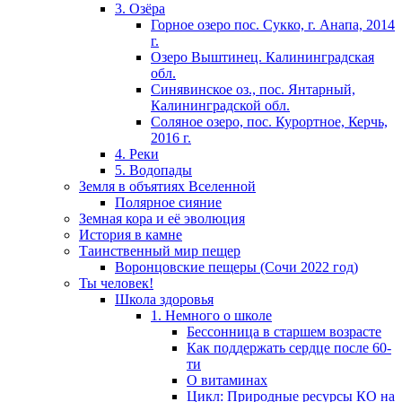
3. Озёра
Горное озеро пос. Сукко, г. Анапа, 2014
г.
Озеро Выштинец. Калининградская
обл.
Синявинское оз., пос. Янтарный,
Калининградской обл.
Соляное озеро, пос. Курортное, Керчь,
2016 г.
4. Реки
5. Водопады
Земля в объятиях Вселенной
Полярное сияние
Земная кора и её эволюция
История в камне
Таинственный мир пещер
Воронцовские пещеры (Сочи 2022 год)
Ты человек!
Школа здоровья
1. Немного о школе
Бессонница в старшем возрасте
Как поддержать сердце после 60-
ти
О витаминах
Цикл: Природные ресурсы КО на