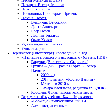
Песни Романсы Музыка
Позиция. Взгляд. Мнение
Полезные советы
Пословицы. Поговорки. Притчи.
Поэзия. Поэты.
Владимир Высоцкий
Данте Алигьери
Егор Исаев
Леонид Филатов
Омар Хайям
Редкие виды творчества.
Учимся дарить
Черняховск (Инстербург): краеведение 39 reg.
«Наследие прошлого и настоящего» (статьи, НИД)
Видунас (Вильгельмас Сторостас)
Группа «Док». Красная Горка. «Костёр
Памяти»
2000 год
2017 г. митинг «Костёр Памяти»
Митинг в 2016 г.
Тамара Васильева, радистка гр. «ДОК»
Королева Луиза, исторические места.
Виртуальный музей шк. №4 г. Черняховска
«Веб-клуб» выпускников шк.№4
Администрация школы