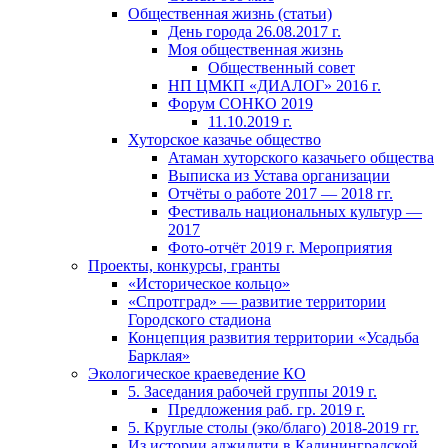
Общественная жизнь (статьи)
День города 26.08.2017 г.
Моя общественная жизнь
Общественный cовет
НП ЦМКП «ДИАЛОГ» 2016 г.
Форум СОНКО 2019
11.10.2019 г.
Хуторское казачье общество
Атаман хуторского казачьего общества
Выписка из Устава организации
Отчёты о работе 2017 — 2018 гг.
Фестиваль национальных культур —
2017
Фото-отчёт 2019 г. Мероприятия
Проекты, конкурсы, гранты
«Историческое кольцо»
«Спротград» — развитие территории
Городского стадиона
Концепция развития территории «Усадьба
Барклая»
Экологическое краеведение КО
5. Заседания рабочей группы 2019 г.
Предложения раб. гр. 2019 г.
5. Круглые столы (эко/благо) 2018-2019 гг.
Из истории аджилити в Калининградской